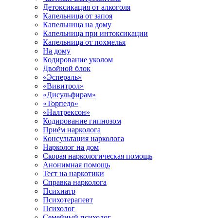
Детоксикация от алкоголя
Капельница от запоя
Капельница на дому
Капельница при интоксикации
Капельница от похмелья
На дому
Кодирование уколом
Двойной блок
«Эспераль»
«Вивитрол»
«Дисульфирам»
«Торпедо»
«Налтрексон»
Кодирование гипнозом
Приём нарколога
Консультация нарколога
Нарколог на дом
Скорая наркологическая помощь
Анонимная помощь
Тест на наркотики
Справка нарколога
Психиатр
Психотерапевт
Психолог
Семейный психолог