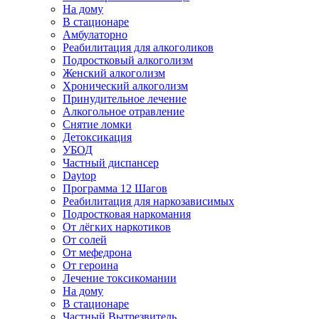
На дому
В стационаре
Амбулаторно
Реабилитация для алкоголиков
Подростковый алкоголизм
Женский алкоголизм
Хронический алкоголизм
Принудительное лечение
Алкогольное отравление
Снятие ломки
Детоксикация
УБОД
Частный диспансер
Daytop
Программа 12 Шагов
Реабилитация для наркозависимых
Подростковая наркомания
От лёгких наркотиков
От солей
От мефедрона
От героина
Лечение токсикомании
На дому
В стационаре
Частный Вытрезвитель