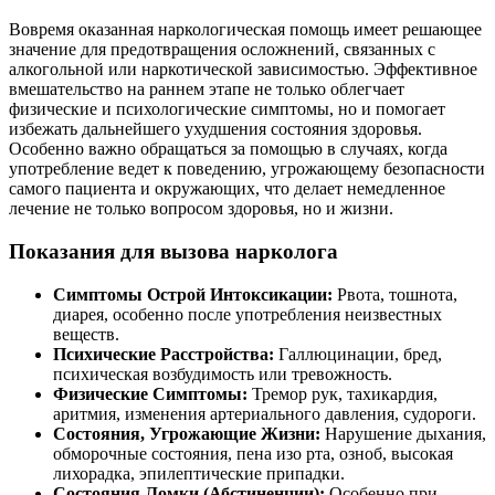
Вовремя оказанная наркологическая помощь имеет решающее
значение для предотвращения осложнений, связанных с
алкогольной или наркотической зависимостью. Эффективное
вмешательство на раннем этапе не только облегчает
физические и психологические симптомы, но и помогает
избежать дальнейшего ухудшения состояния здоровья.
Особенно важно обращаться за помощью в случаях, когда
употребление ведет к поведению, угрожающему безопасности
самого пациента и окружающих, что делает немедленное
лечение не только вопросом здоровья, но и жизни.
Показания для вызова нарколога
Симптомы Острой Интоксикации:
Рвота, тошнота,
диарея, особенно после употребления неизвестных
веществ.
Психические Расстройства:
Галлюцинации, бред,
психическая возбудимость или тревожность.
Физические Симптомы:
Тремор рук, тахикардия,
аритмия, изменения артериального давления, судороги.
Состояния, Угрожающие Жизни:
Нарушение дыхания,
обморочные состояния, пена изо рта, озноб, высокая
лихорадка, эпилептические припадки.
Состояния Ломки (Абстиненции):
Особенно при