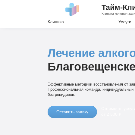
Тайм-Кл
Клиника лечения зав
Клиника
Услуги
Лечение А
Лечение Н
Лечение алког
Вывод из з
Благовещенск
Кодировани
Наркологи
Эффективные методики восстановления от зав
Психиатри
Профессиональная команда, индивидуальный 
без рецидивов.
Стоимость услуг
Оставить заявку
от 2 500 ₽