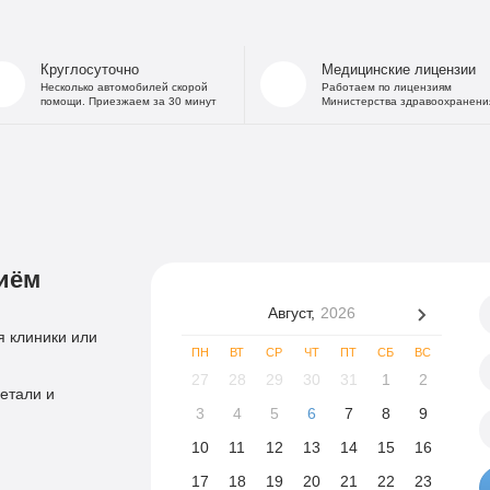
Круглосуточно
Медицинские лицензии
Несколько автомобилей скорой
Работаем по лицензиям
помощи. Приезжаем за 30 минут
Министерства здравоохранени
иём
Август,
2026
 клиники или
ПН
ВТ
СР
ЧТ
ПТ
СБ
ВС
27
28
29
30
31
1
2
етали и
3
4
5
6
7
8
9
10
11
12
13
14
15
16
17
18
19
20
21
22
23