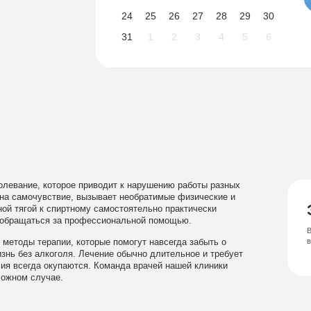
24
25
26
27
28
29
30
31
1
2
3
4
5
6
олевание, которое приводит к нарушению работы разных
т на самочувствие, вызывает необратимые физические и
ной тягой к спиртному самостоятельно практически
 обращаться за профессиональной помощью.
В
методы терапии, которые помогут навсегда забыть о
знь без алкоголя. Лечение обычно длительное и требует
ия всегда окупаются. Команда врачей нашей клиники
ложном случае.