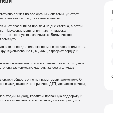
твия
гативно влияет на все органы и системы, угнетает
ко основные последствия алкоголизма:
Р
к ищет спасения от проблем на дне стакана, а потом
цию. Нарушение мышления, памяти, высокая
ия – частые спутники зависимых. Большинство
и замкнуто.
ля в течение длительного времени негативно влияет на
я функционирование ЦНС, ЖКТ, страдают сердце и
новных причин конфликтов в семье. Тяжесть ситуации
степени зависимости, частоты запоев и случаев
ановится общественно не приемлемым элементом. Он
енниками, становится причиной ДТП, лишается работы,
 необходимый уход, квалифицированную поддержку и
озможности первые этапы терапии должны проходить