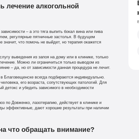
ть лечение алкогольной
В
зависимости – а это тяга выпить бокал вина или пива
олем, регулярные пятничные застолья. В будущем
е значит, что помочь не выйдет, но терапия окажется
лугу выведения из запоя на дому или в клинике, только
лечение. Можно ли ограничиться только выводом из
ние – да, но от зависимости данная процедура не лечит.
 в Благовещенске всегда подбираются индивидуально.
 человека, его возраста, сопутствующих патологий. Для
й детокс и убедить зависимого в необходимости
з по Довженко, лазотерапию, действует в клинике и
оды эффективные, дают хорошие результаты при наличии
на что обращать внимание?