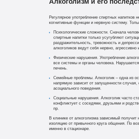
Алкоголизм и его последс
Регулярное употребление спиртных напитков не
когнитивные функции и нервную систему. Толь
Психологические сложности. Сначала челове
спиртные напитки только усугубляют ситуа
раздражительность, тревожность и депресс
алкоголиков ведут себя нервно, агрессивно 
Физические нарушения. Употребление алкого
все системы и органы человека. Нарушаетс
печень.
Семейные проблемы. Алкоголик – одна из ос
напрямую зависит от запущенности случая, 
асоциального поведения.
Социальные нарушения. Алкоголик часто ст
конфликтует с соседями, друзьями и родств
пр.
В клинике от алкоголизма зависимый получит
изоляцию от привычного круга общения. По в
именно в стационаре.