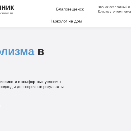
иник
Звонок бесплатный и
Благовещенск
Круглосуточная помо
исимости
Нарколог на дом
лкоголизма
аркомании
олизма
в
апоя
е
е от Алкоголизма
ческая помощь
исимости в комфортных условиях.
ческая помощь
подход и долгосрочные результаты
и