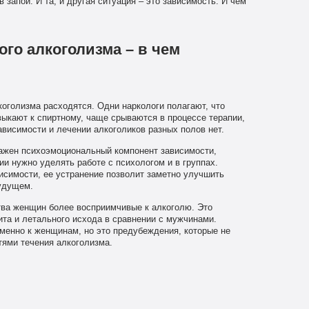
 запой. И та, и другая ситуация – это зависимость. И чем
ого алкоголизма – в чем
коголизма расходятся. Одни наркологи полагают, что
выкают к спиртному, чаще срываются в процессе терапии,
ависимости и лечении алкоголиков разных полов нет.
ражен психоэмоциональный компонент зависимости,
и нужно уделять работе с психологом и в группах.
исимости, ее устранение позволит заметно улучшить
будущем.
тва женщин более восприимчивые к алкоголю. Это
тита и летального исхода в сравнении с мужчинами.
енно к женщинам, но это предубеждения, которые не
тями течения алкоголизма.