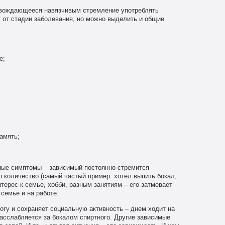
овождающееся навязчивым стремление употреблять
 от стадии заболевания, но можно выделить и общие
е;
амять;
ные симптомы – зависимый постоянно стремится
о количество (самый частый пример: хотел выпить бокал,
нтерес к семье, хобби, разным занятиям – его затмевает
семье и на работе.
огу и сохраняет социальную активность – днем ходит на
расслабляется за бокалом спиртного. Другие зависимые