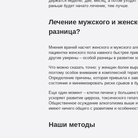
держатся неделю, две, месяц, а потом уходят в
раньше будет начато лечение, тем лучше.
Лечение мужского и женск
разница?
Мнения врачей насчет женского и мужского ал
пациентки женского пола намного быстрее при
другие уверены – особой разницы в развитии з
Что можно сказать точно: у женщин более вы
поэтому особое внимание в комплексной терапи
Определение причины, которая привыкла к зав
состояние и минимизировать риски срывов в 
Еще один момент – клетки печени у большинс
ускоряет развитие цирроза, токсического гепа
Общественное осуждение алкоголизма выше им
имеют ничего общего с развитием и особеннос
Наши методы