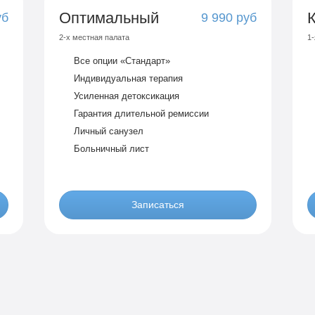
Оптимальный
уб
9 990 руб
2-х местная палата
1-
Все опции «Стандарт»
Индивидуальная терапия
Усиленная детоксикация
Гарантия длительной ремиссии
Личный санузел
Больничный лист
Записаться
По-домашнему
уб
3 990 руб
2-х местная комната
1-
Все опции «Бюджетно»