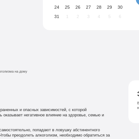
24
25
26
27
28
29
30
31
1
2
3
4
5
6
оголизма на дому
В
раненных и опасных зависимостей, с которой
ь оказывает негативное влияние на здоровье, семью и
самостоятельно, попадают в ловушку абстинентного
Чтобы преодолеть алкоголизм, необходимо обратиться за