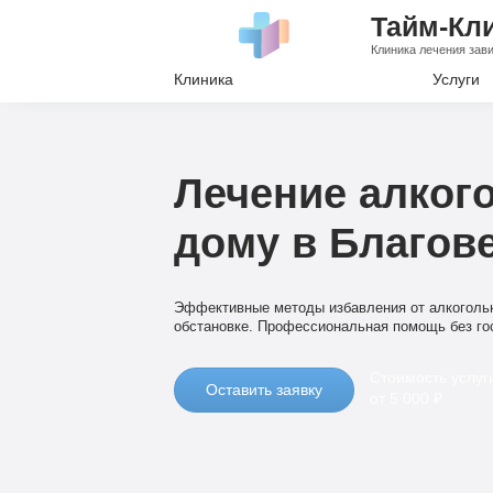
Тайм-Кл
Клиника лечения зав
Клиника
Услуги
Лечение А
Лечение Н
Лечение алког
Вывод из з
дому в Благов
Кодировани
Наркологи
Эффективные методы избавления от алкоголь
Психиатри
обстановке. Профессиональная помощь без го
Стоимость услуг
Оставить заявку
от 5 000 ₽