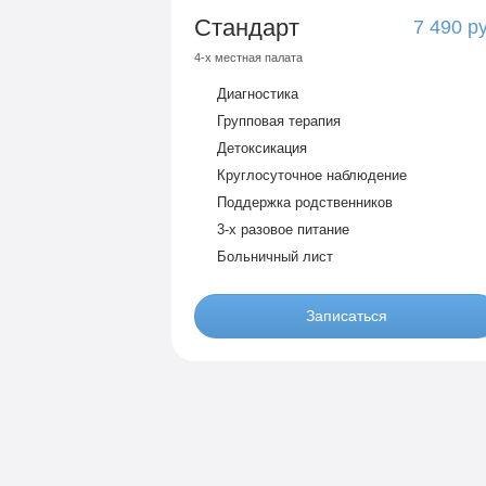
Стандарт
7 490 р
4-х местная палата
Диагностика
Групповая терапия
Детоксикация
Круглосуточное наблюдение
Поддержка родственников
3-х разовое питание
Больничный лист
Записаться
Бюджетно
1 490 р
4-х местная комната
Диагностика