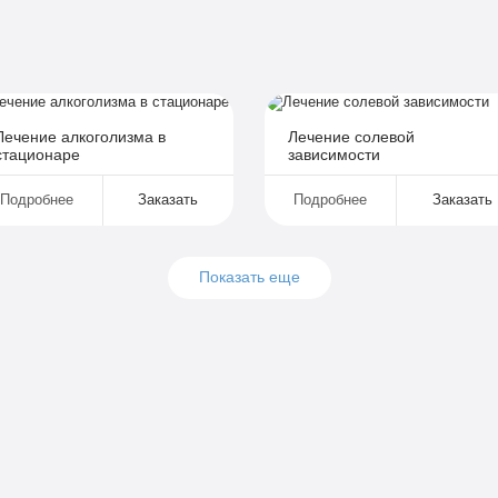
Индивидуальная терапия
Работа с психологом
Усиленная детоксикация
Гарантия длительной ремиссии
Личный санузел
Лечение алкоголизма в
Лечение солевой
стационаре
зависимости
Больничный лист
Подробнее
Заказать
Подробнее
Заказать
Записаться
Показать еще
Подробнее
Подробнее
Заказать
Заказать
Подробнее
Подробнее
Заказать
Заказать