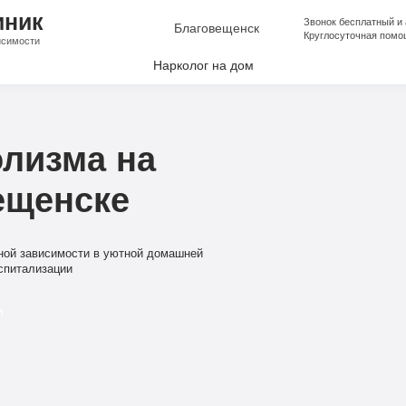
иник
Звонок бесплатный и
Благовещенск
Круглосуточная помо
исимости
Нарколог на дом
лкоголизма
аркомании
олизма на
апоя
ещенске
е от Алкоголизма
ческая помощь
ной зависимости в уютной домашней
ческая помощь
спитализации
и