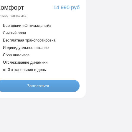
Комфорт
14 990 руб
я местная палата
Все опции «Оптимальный»
Личный врач
Бесплатная транспортировка
Индивидуальное питание
Сбор анализов
Отслеживание динамики
от 3-х капельниц в день
Записаться
VIP
9 990 руб
я местная комната
Все опции «По-домашнему»