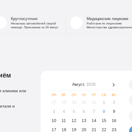
Круглосуточно
Медицинские лицензии
Несколько автомобилей скорой
Работаем по лицензиям
помощи. Приезжаем за 30 минут
Министерства здравоохранени
иём
Август,
2026
 клиники или
ПН
ВТ
СР
ЧТ
ПТ
СБ
ВС
27
28
29
30
31
1
2
етали и
3
4
5
6
7
8
9
10
11
12
13
14
15
16
17
18
19
20
21
22
23