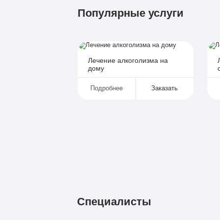
Групповая терапия
Популярные услуги
Детоксикация
Круглосуточное наблюдение
Поддержка родственников
4-х разовое питание
Лечение алкоголизма на
дому
Больничный лист
Подробнее
Заказать
Записаться
Подробнее
Подробнее
Заказать
Заказать
Специалисты