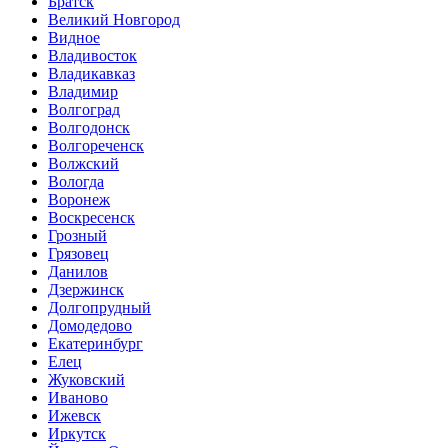
Братск
Великий Новгород
Видное
Владивосток
Владикавказ
Владимир
Волгоград
Волгодонск
Волгореченск
Волжский
Вологда
Воронеж
Воскресенск
Грозный
Грязовец
Данилов
Дзержинск
Долгопрудный
Домодедово
Екатеринбург
Елец
Жуковский
Иваново
Ижевск
Иркутск