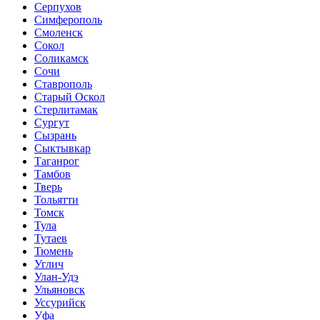
Серпухов
Симферополь
Смоленск
Сокол
Соликамск
Сочи
Ставрополь
Старый Оскол
Стерлитамак
Сургут
Сызрань
Сыктывкар
Таганрог
Тамбов
Тверь
Тольятти
Томск
Тула
Тутаев
Тюмень
Углич
Улан-Удэ
Ульяновск
Уссурийск
Уфа