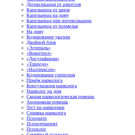
Детоксикация от алкоголя
Капельница от запоя
Капельница на дому
Капельница при интоксикации
Капельница от похмелья
На дому
Кодирование уколом
Двойной блок
«Эспераль»
«Вивитрол»
«Дисульфирам»
«Торпедо»
«Налтрексон»
Кодирование гипнозом
Приём нарколога
Консультация нарколога
Нарколог на дом
Скорая наркологическая помощь
Анонимная помощь
Тест на наркотики
Справка нарколога
Психиатр
Психотерапевт
Психолог
Семейный психолог