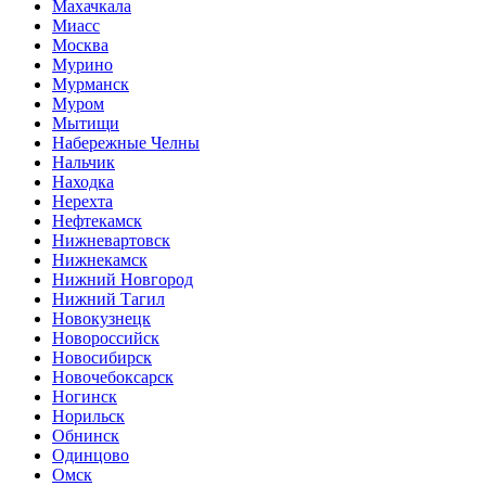
Махачкала
Миасс
Москва
Мурино
Мурманск
Муром
Мытищи
Набережные Челны
Нальчик
Находка
Нерехта
Нефтекамск
Нижневартовск
Нижнекамск
Нижний Новгород
Нижний Тагил
Новокузнецк
Новороссийск
Новосибирск
Новочебоксарск
Ногинск
Норильск
Обнинск
Одинцово
Омск