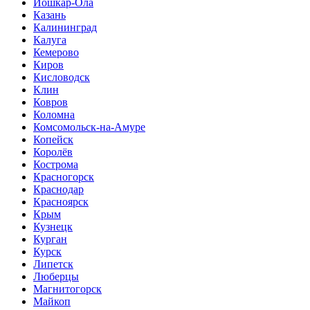
Йошкар-Ола
Казань
Калининград
Калуга
Кемерово
Киров
Кисловодск
Клин
Ковров
Коломна
Комсомольск-на-Амуре
Копейск
Королёв
Кострома
Красногорск
Краснодар
Красноярск
Крым
Кузнецк
Курган
Курск
Липетск
Люберцы
Магнитогорск
Майкоп