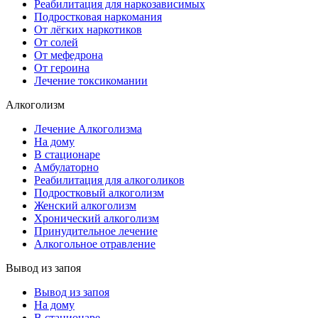
Реабилитация для наркозависимых
Подростковая наркомания
От лёгких наркотиков
От солей
От мефедрона
От героина
Лечение токсикомании
Алкоголизм
Лечение Алкоголизма
На дому
В стационаре
Амбулаторно
Реабилитация для алкоголиков
Подростковый алкоголизм
Женский алкоголизм
Хронический алкоголизм
Принудительное лечение
Алкогольное отравление
Вывод из запоя
Вывод из запоя
На дому
В стационаре