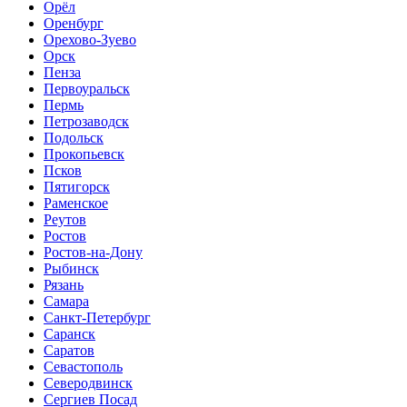
Орёл
Оренбург
Орехово-Зуево
Орск
Пенза
Первоуральск
Пермь
Петрозаводск
Подольск
Прокопьевск
Псков
Пятигорск
Раменское
Реутов
Ростов
Ростов-на-Дону
Рыбинск
Рязань
Самара
Санкт-Петербург
Саранск
Саратов
Севастополь
Северодвинск
Сергиев Посад