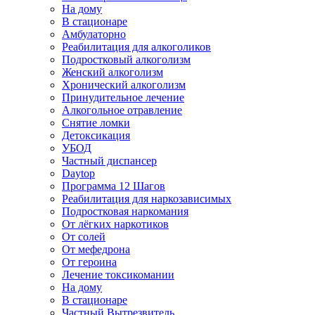
На дому
В стационаре
Амбулаторно
Реабилитация для алкоголиков
Подростковый алкоголизм
Женский алкоголизм
Хронический алкоголизм
Принудительное лечение
Алкогольное отравление
Снятие ломки
Детоксикация
УБОД
Частный диспансер
Daytop
Программа 12 Шагов
Реабилитация для наркозависимых
Подростковая наркомания
От лёгких наркотиков
От солей
От мефедрона
От героина
Лечение токсикомании
На дому
В стационаре
Частный Вытрезвитель